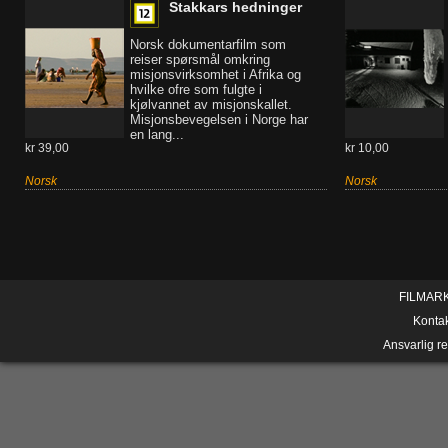
Stakkars hedninger
Norsk dokumentarfilm som
reiser spørsmål omkring
misjonsvirksomhet i Afrika og
hvilke ofre som fulgte i
kjølvannet av misjonskallet.
Misjonsbevegelsen i Norge har
en lang...
kr 39,00
kr 10,00
Norsk
Norsk
FILMAR
Konta
Ansvarlig r