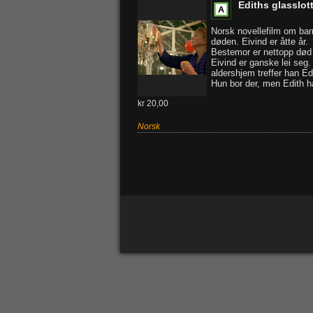
Ediths glasslot
Norsk novellefilm om bar
døden. Eivind er åtte år.
Bestemor er nettopp død
Eivind er ganske lei seg.
aldershjem treffer han Ed
Hun bor der, men Edith ha
kr 20,00
Norsk