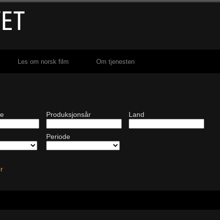
Les om norsk film
Om tjenesten
de
Produksjonsår
Land
Periode
ter