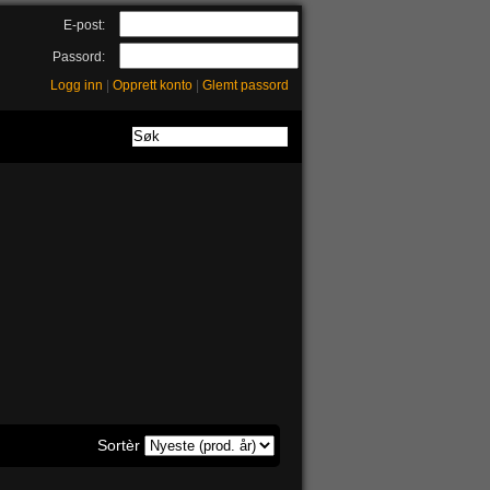
E-post:
Passord:
Logg inn
|
Opprett konto
|
Glemt passord
Sortèr