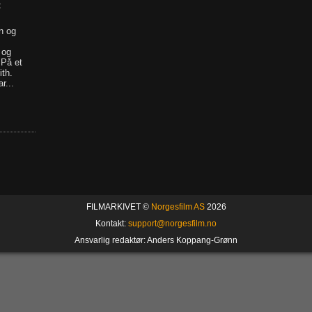
t
n og
 og
 På et
ith.
r...
FILMARKIVET ©
Norgesfilm AS
2026
Kontakt:
support@norgesfilm.no
Ansvarlig redaktør: Anders Koppang-Grønn