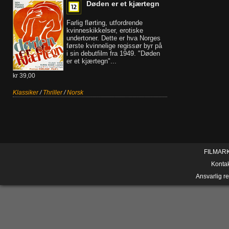
Døden er et kjærtegn
Farlig flørting, utfordrende
kvinneskikkelser, erotiske
undertoner. Dette er hva Norges
første kvinnelige regissør byr på
i sin debutfilm fra 1949. "Døden
er et kjærtegn"...
kr 39,00
Klassiker
/
Thriller
/
Norsk
FILMAR
Konta
Ansvarlig r