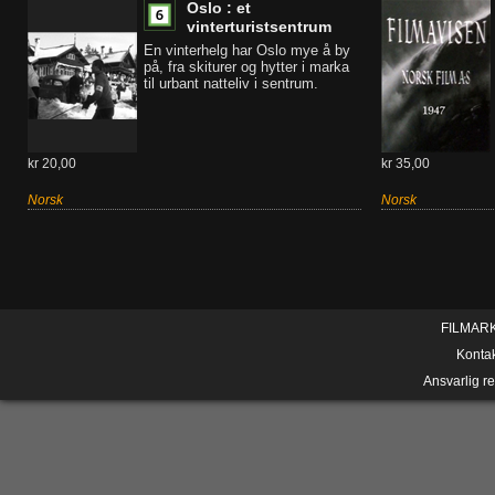
Oslo : et
vinterturistsentrum
En vinterhelg har Oslo mye å by
på, fra skiturer og hytter i marka
til urbant natteliv i sentrum.
kr 20,00
kr 35,00
Norsk
Norsk
FILMAR
Konta
Ansvarlig r