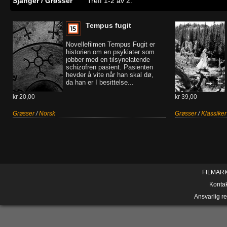
Sjanger / Grøsser
Treff 1-2 av 2.
Tempus fugit
Novellefilmen Tempus Fugit er
historien om en psykiater som
jobber med en tilsynelatende
schizofren pasient. Pasienten
hevder å vite når han skal dø,
da han er I besittelse...
kr 20,00
kr 39,00
Grøsser
/
Norsk
Grøsser
/
Klassiker
FILMAR
Konta
Ansvarlig r