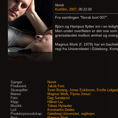
Norsk
Kortfilm
,
2007
, 00:21:00
Fra samlingen "Norsk kort 007".
Björn og Hampus flytter inn i en leilig
Men under overflaten er det noe som s
grenselandet mellom ømhet og overg
Magnus Mork (f. 1978) har en bachelor 
regi fra Universitetet i Göteborg. Ko
Sjanger:
Norsk
Produsent:
Jakob Fors
Skuespiller:
Sven Boräng
,
Jonas Eskilsson
,
Emilie Lidgar
Manus:
Magnus Mork
,
Fijona Jonuzi
Foto:
Dag Sandqvist
Klipp:
Håkon Liu
Musikk:
Tobias Hylander
Lyd:
Konstantin Dedes
Produksjonsselskap:
Gøteborg Universitet, regilinjen.
Regi:
Magnus Mork