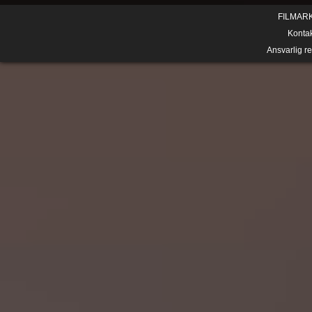
FILMAR
Konta
Ansvarlig r