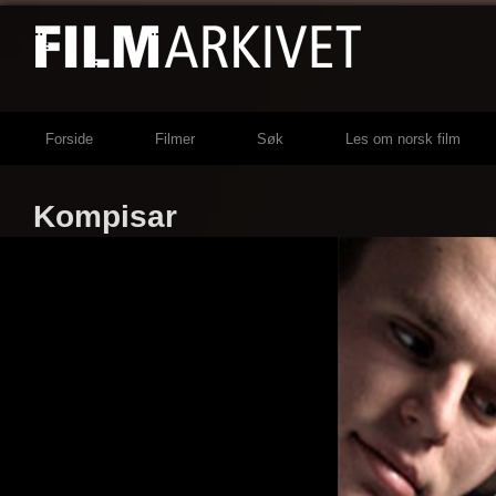
Forside
Filmer
Søk
Les om norsk film
Kompisar