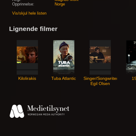
Opprinnelse:
Norge
Vis/skjul hele listen
Lignende filmer
Kilolirakis
Tuba Atlantic
Singer/Songwriter
1
Egil Olsen