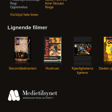
Regi:
Arne Skouen
Opprinnelse:
Norge
Vis/skjul hele listen
Lignende filmer
Secondløitnanten
Hustruer
Kjærlighetens
Døden p
kjøtere