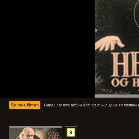
Se hele filmen
Filmen har ikke aktiv leietid, og vil kun spille en forsma