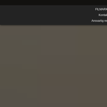
FILMAR
Konta
Ansvarlig r