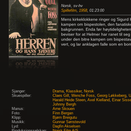
Norsk, sv-hv
Spillefilm
,
1958
, 01:23:00
Mens kirkeklokkene ringer og Sigurd
kampen om bispestolen, den fanatiske d
bakgrunnen. Enda før høytideligheten er
beviser for at Helmer har ranet til 
under den bitre kampen om bispestaven
vert, og lar anklagen falle som en b
Sjanger:
Drama
,
Klassiker
,
Norsk
Skuespiller:
Claes Gill
,
Wenche Foss
,
Georg Løkkeberg
,
U
Harald Heide Steen
,
Axel Kielland
,
Einar Siss
Johnny Bergh
Manus:
Arne Skouen
Foto:
Finn Bergan
Klipp:
Bjørn Breigutu
Musikk:
Gunnar Sønstevold
Lyd:
Dagfin Akselsen
Produksjonsselskap:
Norsk Film A/S