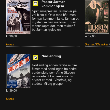
Pastor Jarman
kommer hjem
Sjømannspresten Jarman er på
vei hjem til Oslo med båt, men
før han kommer i land, får han et
mysterium han må løse. En av
mannskapet dør, men rekker å
be Jarman hjelpe en...
kr 39,00
kr 39,00
Norsk
Drama
/
Klassiker
Nødlanding
Nødlanding er den første av fire
filmer med handlingen fra andre
verdenskrig som Arne Skouen
regisserte. Et amerikansk fly
styrter et sted i Vestfold, og
stedets Milorg-gruppe...
kr 39,00
Norsk