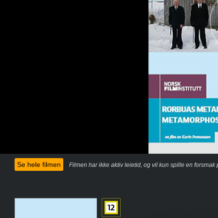
Se hele filmen
Filmen har ikke aktiv leietid, og vil kun spille en forsma