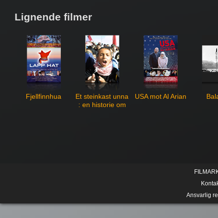
Lignende filmer
Fjellfinnhua
Et steinkast unna
USA mot Al Arian
Bal
: en historie om
barn under
okkupasjon
FILMAR
Konta
Ansvarlig r