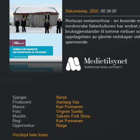
Dokumentar
,
2010
, 00:34:00
Rorbuas metamorfose - en levende m
nordnorske fiskerkulturen har endret 
bruksgjenstander til tomme rorbuer so
oppdagelsen av glemte redskaper vekk
spennende
Sjanger:
Norsk
Produsent:
Aaslaug Vaa
Manus:
Kari Pennanen
Foto:
Virginie Surdej
Musikk:
Sakaris Fridi Stora
Regi:
Kari Pennanen
Opprinnelse:
Norge
Vis/skjul hele listen