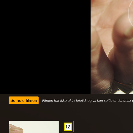
Se hele filmen
Filmen har ikke aktiv leietid, og vil kun spille en forsma