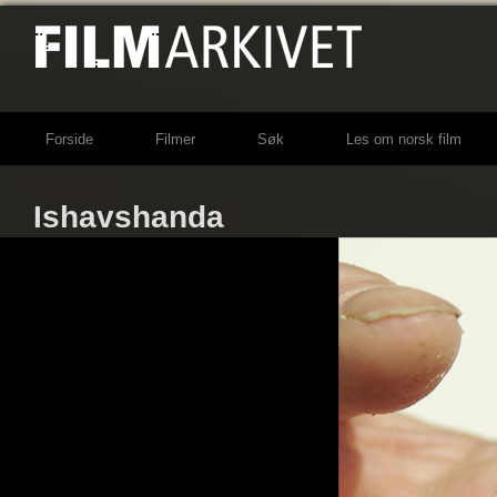
Forside
Filmer
Søk
Les om norsk film
Ishavshanda