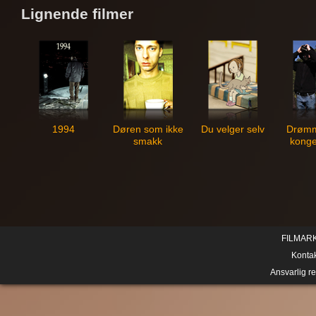
Lignende filmer
1994
Døren som ikke
Du velger selv
Drøm
smakk
kong
FILMAR
Konta
Ansvarlig r