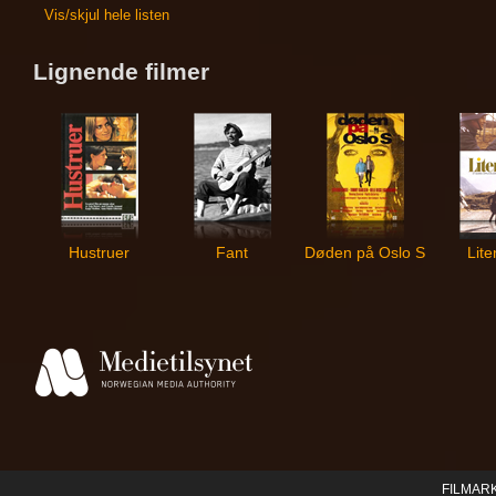
Vis/skjul hele listen
Lignende filmer
Hustruer
Fant
Døden på Oslo S
Lite
FILMAR