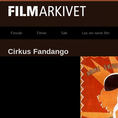
Forside
Filmer
Søk
Les om norsk film
Cirkus Fandango