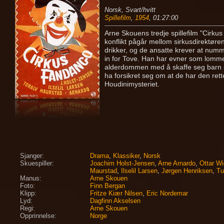
Norsk, Svart/hvitt
Spillefilm
,
1954
, 01:27:00
Arne Skouens tredje spillefilm "Cirku
konflikt pågår mellom sirkusdirektøre
drikker, og de ansatte krever at num
in for Tove. Han har evner som lommety
alderdommen med å skaffe seg barn so
ha forsikret seg om at de har den rette
Houdinimysteriet.
Sjanger:
Drama
,
Klassiker
,
Norsk
Skuespiller:
Joachim Holst-Jensen
,
Arne Arnardo
,
Ottar W
Maurstad
,
Ilselil Larsen
,
Jørgen Henriksen
,
Tu
Manus:
Arne Skouen
Foto:
Finn Bergan
Klipp:
Fritze Kiær Nilsen
,
Eric Nordemar
Lyd:
Dagfinn Akselsen
Regi:
Arne Skouen
Opprinnelse:
Norge