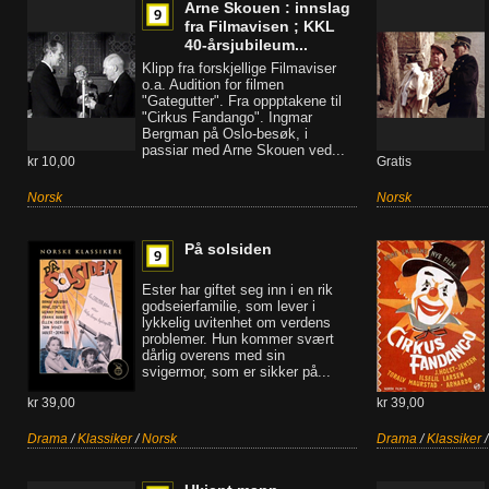
Arne Skouen : innslag
fra Filmavisen ; KKL
40-årsjubileum...
Klipp fra forskjellige Filmaviser
o.a. Audition for filmen
"Gategutter". Fra oppptakene til
"Cirkus Fandango". Ingmar
Bergman på Oslo-besøk, i
passiar med Arne Skouen ved...
kr 10,00
Gratis
Norsk
Norsk
På solsiden
Ester har giftet seg inn i en rik
godseierfamilie, som lever i
lykkelig uvitenhet om verdens
problemer. Hun kommer svært
dårlig overens med sin
svigermor, som er sikker på...
kr 39,00
kr 39,00
Drama
/
Klassiker
/
Norsk
Drama
/
Klassiker