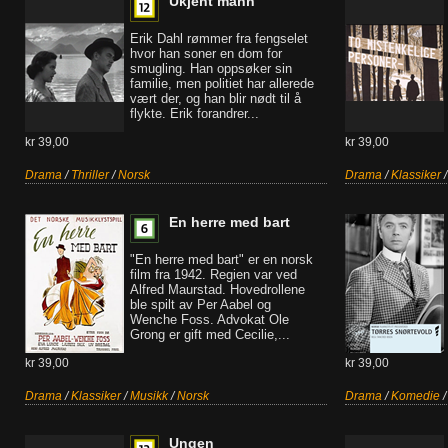
Ukjent mann
Erik Dahl rømmer fra fengselet
hvor han soner en dom for
smugling. Han oppsøker sin
familie, men politiet har allerede
vært der, og han blir nødt til å
flykte. Erik forandrer...
kr 39,00
kr 39,00
Drama
/
Thriller
/
Norsk
Drama
/
Klassiker
En herre med bart
"En herre med bart" er en norsk
film fra 1942. Regien var ved
Alfred Maurstad. Hovedrollene
ble spilt av Per Aabel og
Wenche Foss. Advokat Ole
Grong er gift med Cecilie,...
kr 39,00
kr 39,00
Drama
/
Klassiker
/
Musikk
/
Norsk
Drama
/
Komedie
Ungen