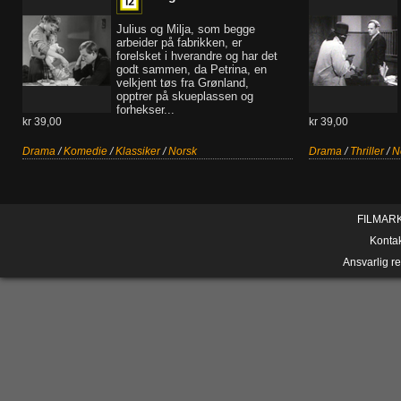
Julius og Milja, som begge
arbeider på fabrikken, er
forelsket i hverandre og har det
godt sammen, da Petrina, en
velkjent tøs fra Grønland,
opptrer på skueplassen og
forhekser...
kr 39,00
kr 39,00
Drama
/
Komedie
/
Klassiker
/
Norsk
Drama
/
Thriller
/
N
FILMAR
Konta
Ansvarlig r