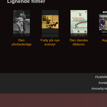
Lignende filmer
Den
Fatty på nye
Den danske
As
uforbederlige
eventyr
dikteren
Fatty
FILMAR
Konta
Ansvarlig r