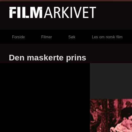
Forside
Filmer
Søk
Les om norsk film
Den maskerte prins