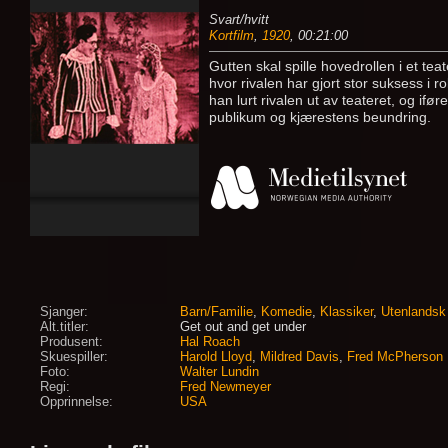
Svart/hvitt
Kortfilm
,
1920
, 00:21:00
Gutten skal spille hovedrollen i et tea
hvor rivalen har gjort stor suksess i
han lurt rivalen ut av teateret, og ifø
publikum og kjærestens beundring.
Sjanger:
Barn/Familie
,
Komedie
,
Klassiker
,
Utenlandsk
Alt.titler:
Get out and get under
Produsent:
Hal Roach
Skuespiller:
Harold Lloyd
,
Mildred Davis
,
Fred McPherson
Foto:
Walter Lundin
Regi:
Fred Newmeyer
Opprinnelse:
USA