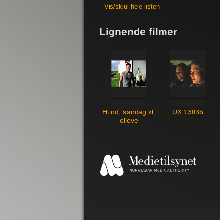
Vis/skjul hele listen
Lignende filmer
Hund, søndag kl.
DX 13036
elleve