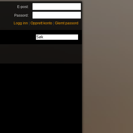
E-post:
Passord:
Logg inn
|
Opprett konto
|
Glemt passord