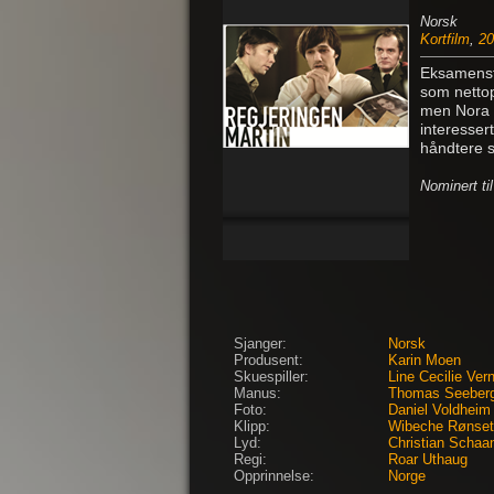
Norsk
Kortfilm
,
20
Eksamensfi
som nettop
men Nora v
interesser
håndtere s
Nominert ti
Sjanger:
Norsk
Produsent:
Karin Moen
Skuespiller:
Line Cecilie Ver
Manus:
Thomas Seeberg
Foto:
Daniel Voldheim
Klipp:
Wibeche Rønse
Lyd:
Christian Schaa
Regi:
Roar Uthaug
Opprinnelse:
Norge