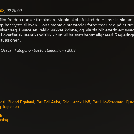
02
, 00:29:00
lm fra den norske filmskolen. Martin skal på blind-date hos sin sin søs
p har flyttet til byen. Hans mentale statsråder forbereder seg på et ru
iser seg å være en veldig vakker kvinne, og Martin blir etterhvert svær
t i overflatisk utenrikspolitikk - hun vil ha statshemmeligheter! Regjeri
ituasjonen.
l Oscar i kategorien beste studentfilm i 2003
ndal
,
Øivind Egeland
,
Per Egil Aske
,
Stig Henrik Hoff
,
Per Lillo-Stenberg
,
Kjæ
 Torjussen
th
nning