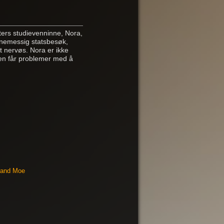
ters studievenninne, Nora,
tinemessig statsbesøk,
t nervøs. Nora er ikke
ngen får problemer med å
rand Moe