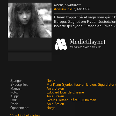
Norsk, Svart/hvitt
Kortfilm
,
1967
, 00:30:00
Filmen bygger på et sagn som går tilb
Europa. Sagnet om Rypa i Justedalen 
isolerte fjellbygda Justedalen. Piken kn
Sjanger:
Norsk
Skuespiller:
Mai Karin Gjerde
,
Haakon Breien
,
Sigurd Bruh
Manus:
Anja Breien
Foto:
Edouard Bois de Chesne
Klipp:
Anja Breien
Lyd:
Svein Ellefsen
,
Kåre Furuholmen
Regi:
Anja Breien
Opprinnelse:
Norge
Vis/skjul hele listen