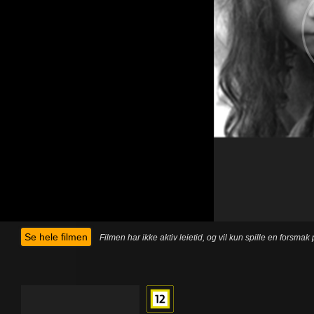
Se hele filmen
Filmen har ikke aktiv leietid, og vil kun spille en forsma