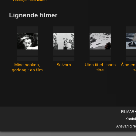
Lignende filmer
Mine søsken,
Solvorn
Uten tittel : sans
Å se en
goddag : en film
titre
s
om Arne Bendik
Sjurs grafikk
FILMAR
Konta
Ansvarlig r