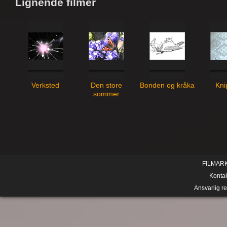
Lignende filmer
Verksted
Den store
Bonden og kråka
Kni
sommer
FILMAR
Konta
Ansvarlig r