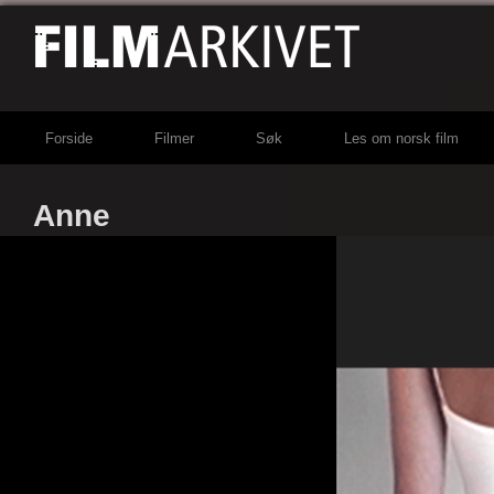
Forside
Filmer
Søk
Les om norsk film
Anne