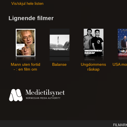
Vis/skjul hele listen
Lignende filmer
Mann uten fortid
Balanse
Ungdommens
USA mot
- : en film om
råskap
forfatteren Dag
Solstad
FILMAR