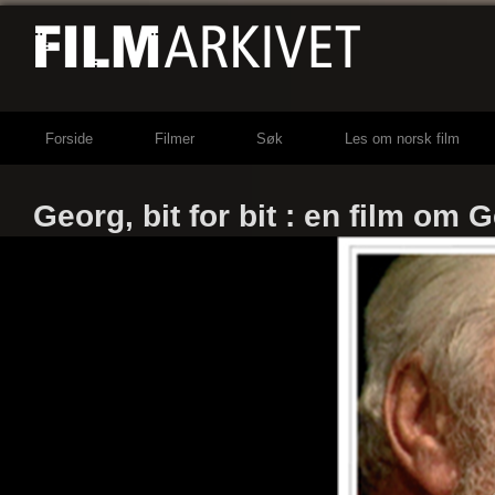
Forside
Filmer
Søk
Les om norsk film
Georg, bit for bit : en film o