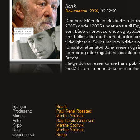
Norsk
Dokumentar
,
2000
, 00:52:00
Den hardtslående intelektuelle retori
2005) døde i 2005 under en tur til E
som både er provoserende og øyeåpne
han heller aldri redd for å utfordre fo
virkeligheten. Skillet mellom lyrikke
romanforfatter stod Johannesen også
normer og etterkrigstidens sosialdemo
Brecht.
I følge Johannesen kunne hans publi
forstått ham. I denne dokumentarfil
Sjanger:
Norsk
Produsent:
Paul René Roestad
Manus:
Marthe Stokvik
Foto:
Dag Harald Andersen
Klipp:
Marthe Stokvik
Regi:
Marthe Stokvik
Opprinnelse:
Norge