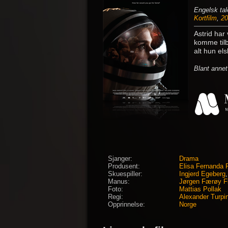
Engelsk tal
Kortfilm
,
20
Astrid har
komme tilb
alt hun els
Blant annet
Sjanger:
Drama
Produsent:
Elisa Fernanda P
Skuespiller:
Ingjerd Egeberg
Manus:
Jørgen Færøy F
Foto:
Mattias Pollak
Regi:
Alexander Turpi
Opprinnelse:
Norge