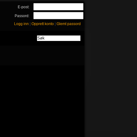
E-post:
Passord:
Logg inn
|
Opprett konto
|
Glemt passord