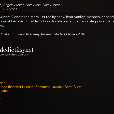
e, Engelsk tekst, Norsk tale, Norsk tekst
16
, 00:25:00
 vunnet Generation Mars - et reality show hvor vanlige mennesker send
ake. Alt er klart for at Astrid skal forlate jorda, men en siste prøve gje
ker.
 finalist i Student Academy Awards, Student Oscar i 2016
irir
,
Inga Ibsdotter Lilleaas
,
Samantha Lawson
,
Bernt Bjørn
lasnes
n