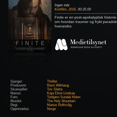
Ingen tale
Kortfilm
,
2016
, 00:25:00
Finite er en post-apokalyptisk hist
om hvordan traumer og frykt paradoksa
hverandre.
Sjanger:
Thriller
Produsent:
Ravn Wikhaug
Skuespiller:
Tov Sletta
Manus:
Kaja Eline Lindsay
Foto:
Torbjørn Sundal Holen
Musikk:
The Holy Mountain
Regi:
Marius Rolfsvåg
Opprinnelse:
Norge