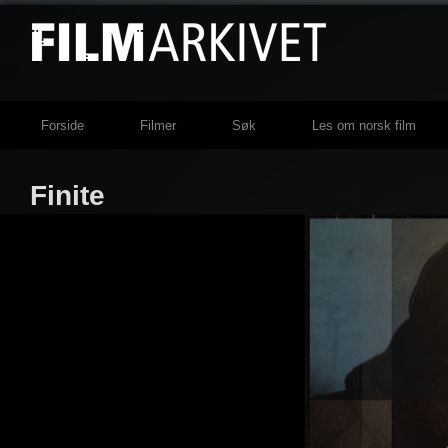
Forside
Filmer
Søk
Les om norsk film
Finite