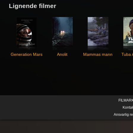
Lignende filmer
Generation Mars
Anolit
Mammas mann
Tuba A
FILMAR
Konta
Ansvarlig r