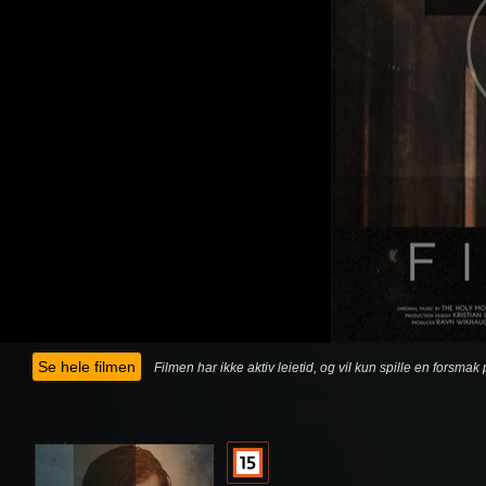
Se hele filmen
Filmen har ikke aktiv leietid, og vil kun spille en forsma