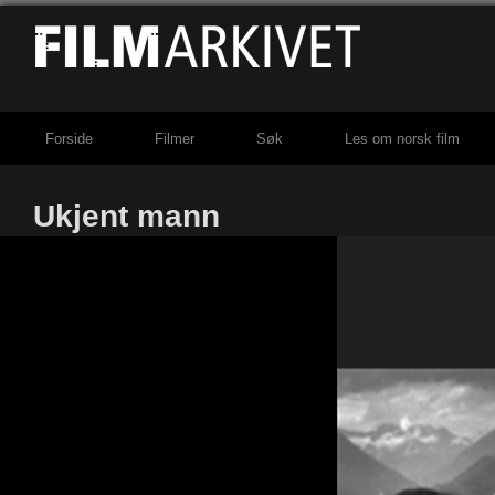
Forside
Filmer
Søk
Les om norsk film
Ukjent mann