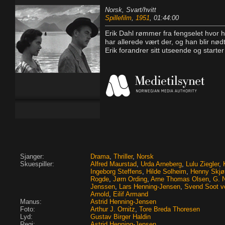
Norsk, Svart/hvitt
Spillefilm
,
1951
, 01:44:00
Erik Dahl rømmer fra fengselet hvor h
har allerede vært der, og han blir nødt t
Erik forandrer sitt utseende og starter
Sjanger:
Drama
,
Thriller
,
Norsk
Skuespiller:
Alfred Maurstad
,
Urda Arneberg
,
Lulu Ziegler
,
Ingeborg Steffens
,
Hilde Solheim
,
Henny Skjø
Rogde
,
Jørn Ording
,
Arne Thomas Olsen
,
G. 
Jenssen
,
Lars Henning-Jensen
,
Svend Soot v
Arnold
,
Eilif Armand
Manus:
Astrid Henning-Jensen
Foto:
Arthur J. Ornitz
,
Tore Breda Thoresen
Lyd:
Gustav Birger Haldin
Regi:
Astrid Henning-Jensen