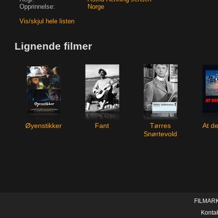
Opprinnelse:
Norge
Vis/skjul hele listen
Lignende filmer
Øyenstikker
Fant
Tørres
At de
Snørtevold
FILMAR
Konta