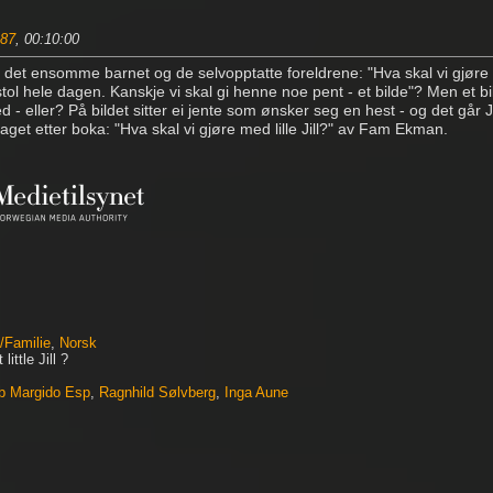
87
, 00:10:00
 det ensomme barnet og de selvopptatte foreldrene: "Hva skal vi gjøre me
stol hele dagen. Kanskje vi skal gi henne noe pent - et bilde"? Men et b
- eller? På bildet sitter ei jente som ønsker seg en hest - og det går Jil
laget etter boka: "Hva skal vi gjøre med lille Jill?" av Fam Ekman.
/Familie
,
Norsk
ittle Jill ?
b Margido Esp
,
Ragnhild Sølvberg
,
Inga Aune