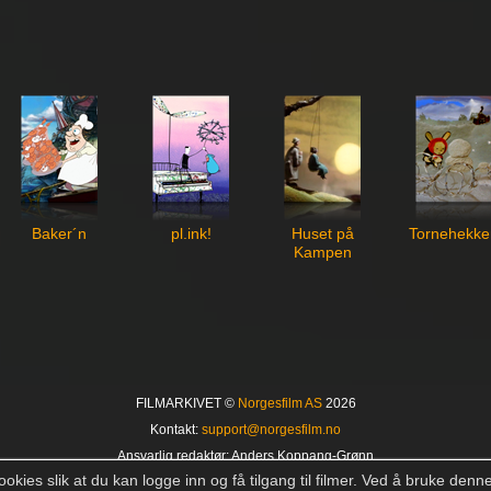
Baker´n
pl.ink!
Huset på
Tornehekke
Kampen
FILMARKIVET ©
Norgesfilm AS
2026
Kontakt:
support@norgesfilm.no
Ansvarlig redaktør: Anders Koppang-Grønn
okies slik at du kan logge inn og få tilgang til filmer. Ved å bruke denn