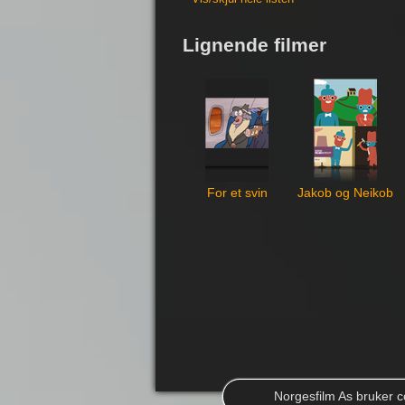
Lignende filmer
For et svin
Jakob og Neikob
Norgesfilm As bruker co