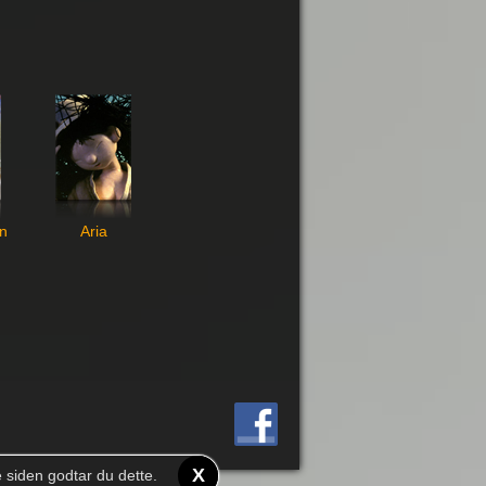
n
Aria
X
e siden godtar du dette.