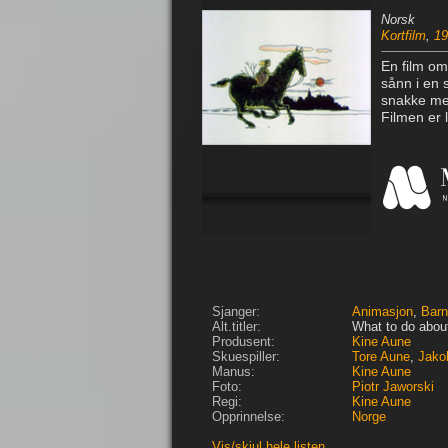
Norsk
Kortfilm
,
19
En film om
sånn i en 
snakke med 
Filmen er 
Sjanger:
Animasjon
,
Barn
Alt.titler:
What to do about l
Produsent:
Kine Aune
Skuespiller:
Tore Aune
,
Jako
Manus:
Kine Aune
Foto:
Piotr Jaworski
Regi:
Kine Aune
Opprinnelse:
Norge
Vis/skjul hele listen