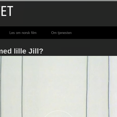
Les om norsk film
Om tjenesten
ed lille Jill?