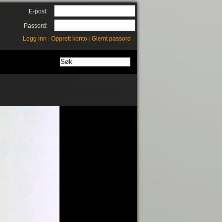
E-post:
Passord:
Logg inn
|
Opprett konto
|
Glemt passord