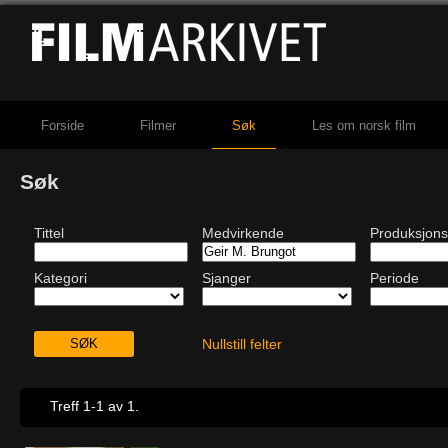
Forside
Filmer
Søk
Les om norsk film
Søk
Tittel
Medvirkende
Produksjons
Kategori
Sjanger
Periode
Nullstill felter
Treff 1-1 av 1.