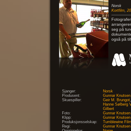
Norsk
Kortfilm
,
20
Fotografen
arrangerer
seg på tur
dokumenter
også på ti
Sjanger:
Norsk
Produsent:
Gunnar Knutsen
Skuespiller:
Geir M. Brungot
Hanne Sølberg V
Gilbert
Foto:
Gunnar Knutsen
Klipp:
Gunnar Knutsen
Produksjonsselskap:
Tumblewine Fil
Regi:
Gunnar Knutsen
Opprinnelse:
Norge