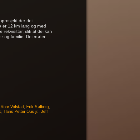
prosjekt der dei
da er 12 km lang og med
ekvisittar, slik at dei kan
r og familie. Dei møter
,
Roar Volstad
,
Erik Sølberg
,
o
,
Hans Petter Ous jr.
,
Jeff