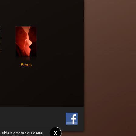
Beats
X
e siden godtar du dette.