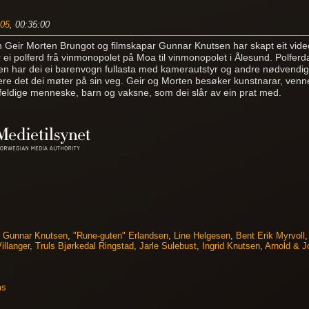
05
, 00:35:00
 Geir Morten Brungot og filmskapar Gunnar Knutsen har skapt eit video
 ei polferd frå vinmonopolet på Moa til vinmonopolet i Ålesund. Polfer
en har dei ei barenvogn fullasta med kamerautstyr og andre nødvendige r
e det dei møter på sin veg. Geir og Morten besøker kunstnarar, venne
lfeldige menneske, barn og vaksne, som dei slår av ein prat med.
,
Gunnar Knutsen
,
"Rune-guten" Erlandsen
,
Line Helgesen
,
Bent Erik Myrvoll
illanger
,
Truls Bjørkedal Ringstad
,
Jarle Sulebust
,
Ingrid Knutsen
,
Arnold & J
ms