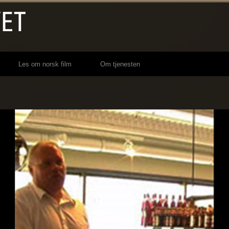
Les om norsk film
Om tjenesten