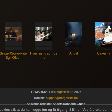
Singer/Songwriter
Hver søndag hos
Anolit
Baker´n
Egil Olsen
mor
FILMARKIVET ©
Norgesfilm AS
2026
Kontakt:
support@norgesfilm.no
Ansvarlig redaktør: Anders Koppang-Grønn
okies slik at du kan logge inn og få tilgang til filmer. Ved å bruke denn