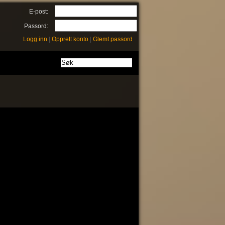
E-post:
Passord:
Logg inn
|
Opprett konto
|
Glemt passord