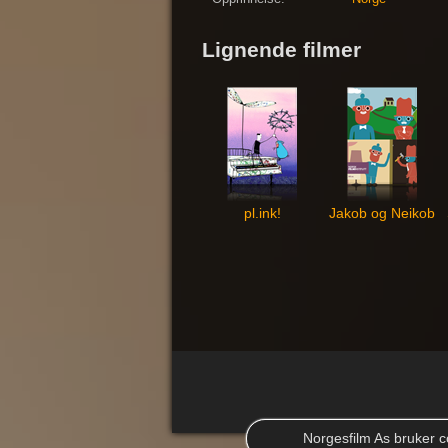
Lignende filmer
pl.ink!
Jakob og Neikob
Norgesfilm As bruker co