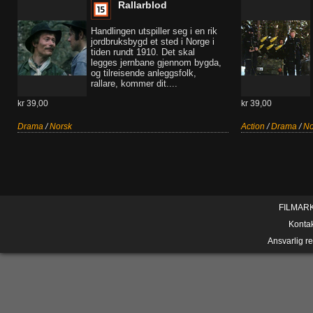
Rallarblod
Handlingen utspiller seg i en rik
jordbruksbygd et sted i Norge i
tiden rundt 1910. Det skal
legges jernbane gjennom bygda,
og tilreisende anleggsfolk,
rallare, kommer dit....
kr 39,00
kr 39,00
Drama
/
Norsk
Action
/
Drama
/
No
FILMAR
Konta
Ansvarlig r