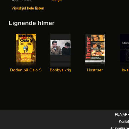
Vis/skjul hele listen
Lignende filmer
Døden på Oslo S
Bobbys krig
Hustruer
Is-s
FILMAR
Konta
Ansvarlig r