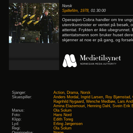
Norsk
Spillefilm
,
1978
, 01:30:00
Operasjon Cobra handler om tre ung
utenriksminister er ventet på besøk, o
attentat. Frykten er ikke ubegrunnet.
attentatsmenn som bruker huset deres
skjønner at noe er på gang, og forsøk
Sjanger:
Action
,
Drama
,
Norsk
Skuespiller:
Anders Mordal
,
Ingrid Larsen
,
Roy Bjørnstad
,
Ragnhild Nygaard
,
Wenche Medbøe
,
Lars And
Amina Elazemouri
,
Henning Dahl
,
Svein Erik 
Manus:
Ola Solum
Foto:
Hans Nord
Klipp:
Edith Toreg
Lyd:
Erling Jørgensen
Regi:
Ola Solum
Opprinnelse:
Norge