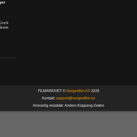
ger
Kinck
ikere
FILMARKIVET ©
Norgesfilm AS
2026
Kontakt:
support@norgesfilm.no
Ansvarlig redaktør: Anders Koppang-Grønn