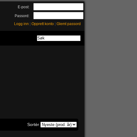
E-post:
Passord:
Logg inn
|
Opprett konto
|
Glemt passord
Sortèr