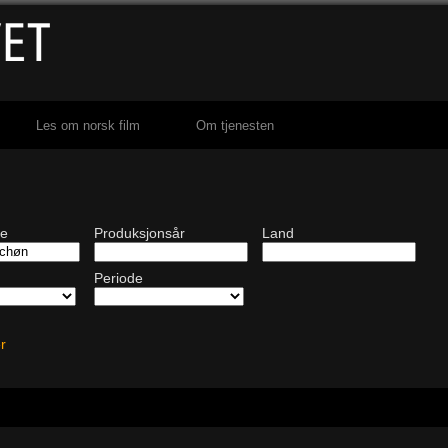
Les om norsk film
Om tjenesten
de
Produksjonsår
Land
Periode
ter