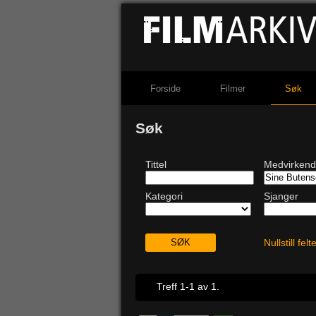
Forside
Filmer
Søk
Søk
Tittel
Medvirken
Kategori
Sjanger
Nullstill fel
Treff 1-1 av 1.