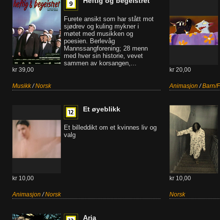
Heftig og begeistret
Furete ansikt som har stått mot
sjødrev og kuling mykner i
møtet med musikken og
poesien. Berlevåg
Mannssangforening; 28 menn
med hver sin historie, vevet
sammen av korsangen,...
kr 39,00
kr 20,00
Musikk
/
Norsk
Animasjon
/
Barn/F
Et øyeblikk
Et billeddikt om et kvinnes liv og
valg
kr 10,00
kr 10,00
Animasjon
/
Norsk
Norsk
Aria