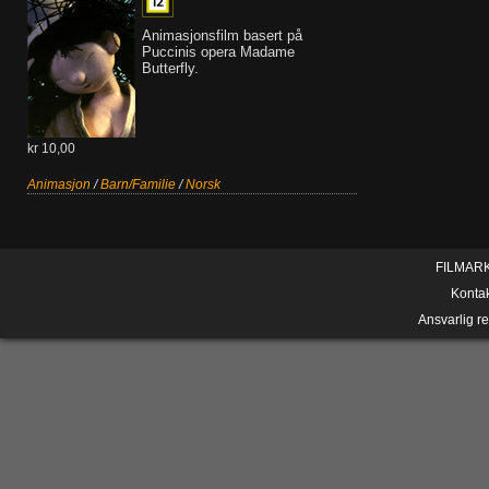
Animasjonsfilm basert på
Puccinis opera Madame
Butterfly.
kr 10,00
Animasjon
/
Barn/Familie
/
Norsk
FILMAR
Konta
Ansvarlig r