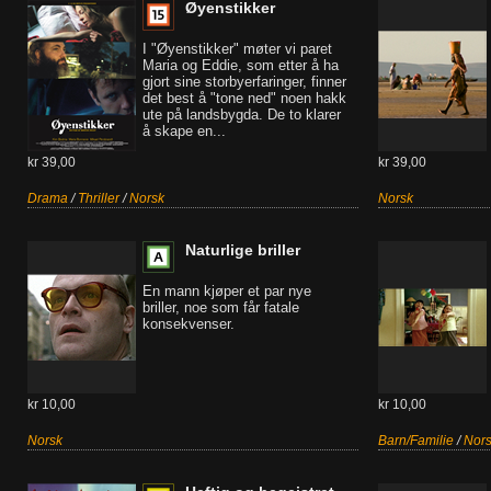
Øyenstikker
I "Øyenstikker" møter vi paret
Maria og Eddie, som etter å ha
gjort sine storbyerfaringer, finner
det best å "tone ned" noen hakk
ute på landsbygda. De to klarer
å skape en...
kr 39,00
kr 39,00
Drama
/
Thriller
/
Norsk
Norsk
Naturlige briller
En mann kjøper et par nye
briller, noe som får fatale
konsekvenser.
kr 10,00
kr 10,00
Norsk
Barn/Familie
/
Nor