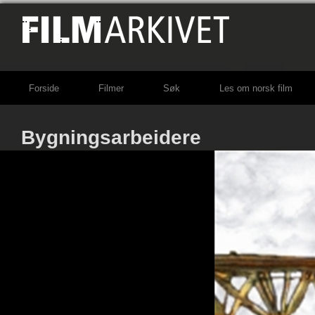
Forside
Filmer
Søk
Les om norsk film
Bygningsarbeidere