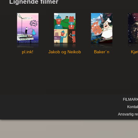
Lignende filmer
pl.ink!
Jakob og Neikob
Baker´n
Kjø
FILMAR
Konta
Ansvarlig r