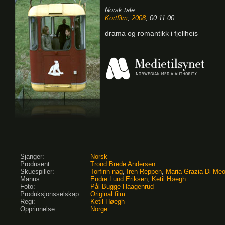
Norsk tale
Kortfilm
,
2008
, 00:11:00
drama og romantikk i fjellheis
Sjanger:
Norsk
Produsent:
Trond Brede Andersen
Skuespiller:
Torfinn nag
,
Iren Reppen
,
Maria Grazia Di Me
Manus:
Endre Lund Eriksen
,
Ketil Høegh
Foto:
Pål Bugge Haagenrud
Produksjonsselskap:
Original film
Regi:
Ketil Høegh
Opprinnelse:
Norge