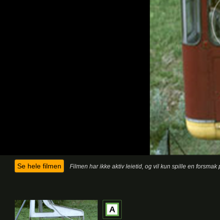
Se hele filmen
Filmen har ikke aktiv leietid, og vil kun spille en forsma