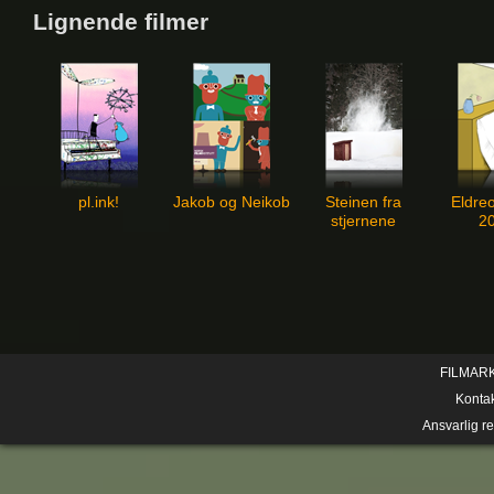
Lignende filmer
pl.ink!
Jakob og Neikob
Steinen fra
Eldre
stjernene
2
FILMAR
Konta
Ansvarlig r