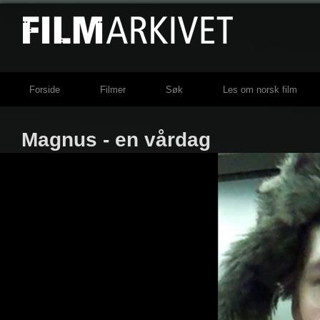
Forside
Filmer
Søk
Les om norsk film
Magnus - en vårdag