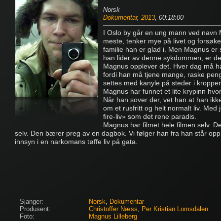
Norsk
Dokumentar
,
2013
, 00:18:00
I Oslo by går en ung mann ved navn 
meste, tenker mye på livet og forsøker
familie han er glad i. Men Magnus e
han lider av denne sykdommen, er det
Magnus opplever det. Hver dag må han
fordi han må tjene mange, raske penge
settes med kanyle på steder i kroppen 
Magnus har funnet et lite krypinn hvo
Når han sover der, vet han at han ikk
om et rusfritt og helt normalt liv. Med
fire-liv» som det rene paradis.
Magnus har filmet hele filmen selv. D
selv. Den bærer preg av en dagbok. Vi følger han fra han står opp 
innsyn i en narkomans tøffe liv på gata.
Sjanger:
Norsk
,
Dokumentar
Produsent:
Christoffer Næss
,
Per Kristian Lomsdalen
Foto:
Magnus Lilleberg