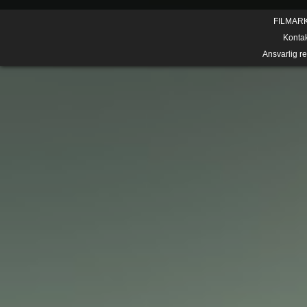
FILMAR
Konta
Ansvarlig r