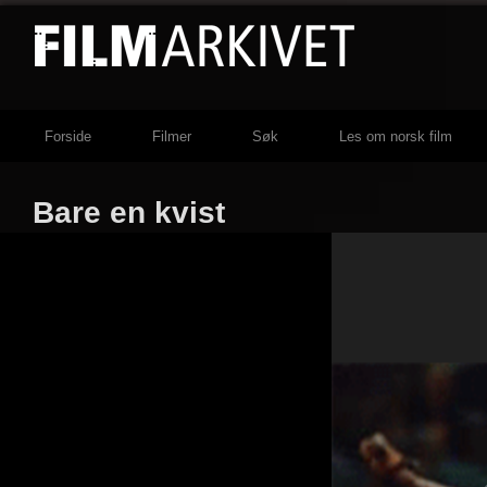
Forside
Filmer
Søk
Les om norsk film
Bare en kvist