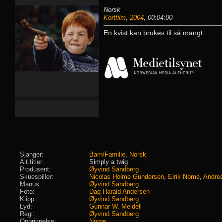
Norsk
Kortfilm
,
2004
, 00:04:00
En kvist kan brukes til så mangt...
Sjanger:
Barn/Familie
,
Norsk
Alt.titler:
Simply a twig
Produsent:
Øyvind Sandberg
Skuespiller:
Nicolas Holme Gundersen
,
Eirik Nome
,
Andrea
Manus:
Øyvind Sandberg
Foto:
Dag Harald Andersen
Klipp:
Øyvind Sandberg
Lyd:
Gunnar W. Meidell
Regi:
Øyvind Sandberg
Opprinnelse:
Norge