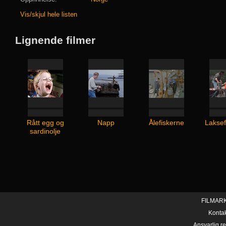
Vis/skjul hele listen
Lignende filmer
Rått egg og
Napp
Ålefiskerne
Laksef
sardinolje
FILMAR
Konta
Ansvarlig r