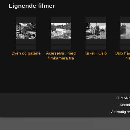
Lignende filmer
Byen og gatene
Akerselva : med
Kirker i Oslo
Oslo ha
filmkamera fra
hj
Puttmyrene til
Nyland
FILMAR
Konta
Ansvarlig r