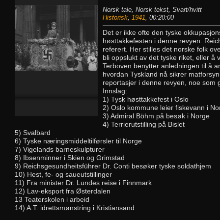
Norsk tale, Norsk tekst, Svart/hvitt
Historisk
,
1941
, 00:20:00
Det er ikke ofte den tyske okkupasjon
høsttakkefesten i denne revyen. Reic
referert. Her stilles det norske folk o
bli oppslukt av det tyske riket, eller 
Terboven benytter anledningen til å a
hvordan Tyskland nå sikrer matforsyn
reportasjer i denne revyen, noe som g
Innslag:
1) Tysk høsttakkefest i Oslo
2) Oslo kommune leier fiskevann i N
3) Admiral Böhm på besøk i Norge
4) Terrierutstilling på Bislet
5) Svalbard
6) Tyske næringsmiddeltilførsler til Norge
7) Vigelands barneskulpturer
8) Ibsenminner i Skien og Grimstad
9) Reichsgesundheitsführer Dr. Conti besøker tyske soldathjem
10) Hest, fe- og saueutstillinger
11) Fra minister Dr. Lundes reise i Finnmark
12) Lav-eksport fra Østerdalen
13 Teaterskolen i arbeid
14) A.T. idrettsmønstring i Kristiansand