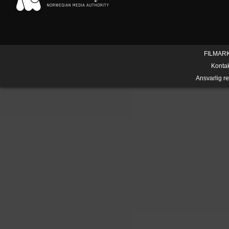
FILMAR
Konta
Ansvarlig r