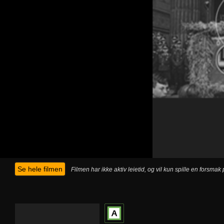
Se hele filmen
Filmen har ikke aktiv leietid, og vil kun spille en forsma